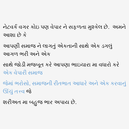
નેટવર્ક વગર કોઇ પણ વેપાર ને સફળતા મુશ્કેલ છે. અમને
આશા છે કે
આપણી સમાજ ને લાગતું એકતાની સાથે એક ડગલું
આગળ ભરી અને એક
સાથે જોડી મજબૂત કરે આપણા ભાઇચારા મા વધારો કરે
એક વેપારી સમાજ
જેમાં ભરોસો, સમાજની રીતભાત આધારે અને એક કરવાનું
ઊંચું તત્ત્વ
જે
શરીઅત મા બહુજ ભાર અપાય છે.