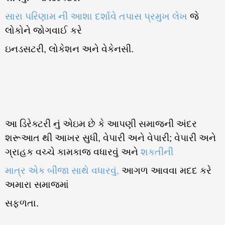
સારા પરિણામ ની આશા દર્શાવે તપાસ પ્રમુખ લેખ
જે
લોકોને જોગવાઈ કરે
ઇનડસટરી, લોકેશન અને વેકેનસી.
આ ડિરેક્ટરી નું એઇમ છે કે આપણી સમાજની અંદર
શરૂઆત થી આખર સુધી, વેપારી અને વેપારી; વેપારી અને
ગ્રાહક વચ્ચે કામકાજ વધારવું અને
શકતીની
માત્ર એક બીજા સાથે વધારવું,
આગળ આવવા મદદ કરે
અમારા સમાજમાં
સફળતા.