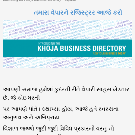
તમારા વેપારને રજિસ્ટ્રર આજે કરો
આપણી સમાજ હમેશાં કુદરતી રીતે વેપારી સાહસ ખેડનાર
છે, જે કોઇ ધરતી
પર આપણે પોતે। સ્થાપ્યા હોય, આજે હવે સ્વસ્થતા
અનુભવ અને અભિપ્રાય
વિશાળ જથ્થો જુદી જુદી વિવિધ પ્રકારની વસ્તુ નો