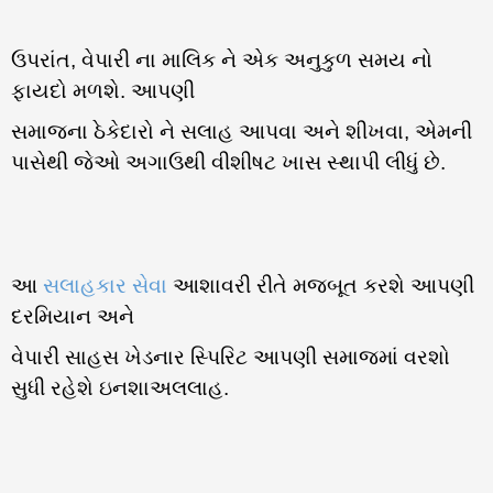
ઉપરાંત, વેપારી ના માલિક ને એક અનુકુળ સમય નો
ફાયદો મળશે. આપણી
સમાજના ઠેકેદારો ને સલાહ આપવા અને શીખવા, એમની
પાસેથી જેઓ અગાઉથી વીશીષટ ખાસ સ્થાપી લીધું છે.
આ
સલાહકાર સેવા
આશાવરી રીતે મજબૂત કરશે આપણી
દરમિયાન અને
વેપારી સાહસ ખેડનાર સ્પિરિટ આપણી સમાજમાં વરશો
સુધી રહેશે ઇનશાઅલલાહ.