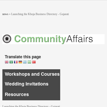
Skip to main content
You are here
news
»
Launching the Khoja Business Directory - Gujarati
Translate this page
Workshops and Courses
Wedding Invitations
Resources
Launching the Khoja Business Directory - Gujarati