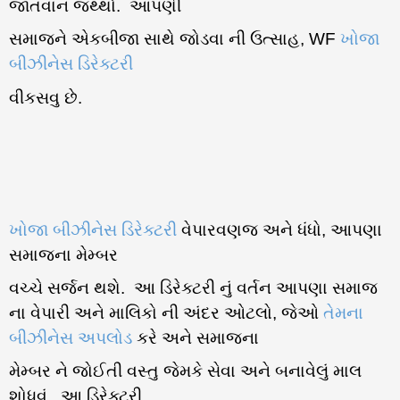
જાતવાન જથ્થો. આપણી
સમાજને એકબીજા સાથે જોડવા ની ઉત્સાહ,
WF
ખોજા
બીઝીનેસ ડિરેક્ટરી
વીકસવુ છે.
ખોજા બીઝીનેસ ડિરેક્ટરી
વેપારવણજ અને ધંધો, આપણા
સમાજના મેમ્બર
વચ્ચે સર્જન થશે. આ ડિરેક્ટરી નું વર્તન આપણા સમાજ
ના વેપારી અને માલિકો ની અંદર ઓટલો, જેઓ
તેમના
બીઝીનેસ અપલોડ
કરે અને સમાજના
મેમ્બર ને જોઈતી વસ્તુ જેમકે સેવા અને બનાવેલું માલ
શોધવું. આ ડિરેક્ટરી